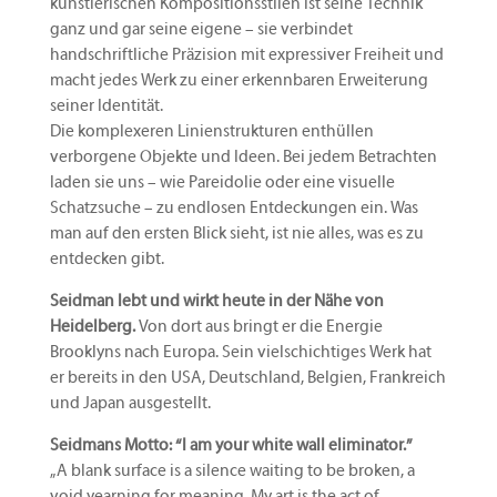
künstlerischen Kompositionsstilen ist seine Technik
ganz und gar seine eigene – sie verbindet
handschriftliche Präzision mit expressiver Freiheit und
macht jedes Werk zu einer erkennbaren Erweiterung
seiner Identität.
Die komplexeren Linienstrukturen enthüllen
verborgene Objekte und Ideen. Bei jedem Betrachten
laden sie uns – wie Pareidolie oder eine visuelle
Schatzsuche – zu endlosen Entdeckungen ein. Was
man auf den ersten Blick sieht, ist nie alles, was es zu
entdecken gibt.
Seidman lebt und wirkt heute in der Nähe von
Heidelberg.
Von dort aus bringt er die Energie
Brooklyns nach Europa. Sein vielschichtiges Werk hat
er bereits in den USA, Deutschland, Belgien, Frankreich
und Japan ausgestellt.
Seidmans Motto: “I am your white wall eliminator.”
„A blank surface is a silence waiting to be broken, a
void yearning for meaning. My art is the act of