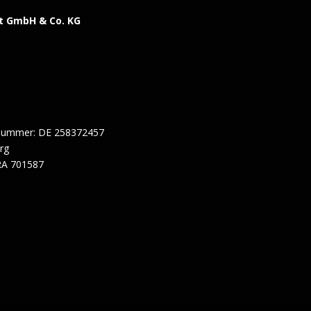
t GmbH & Co. KG
snummer: DE 258372457
erg
RA 701587