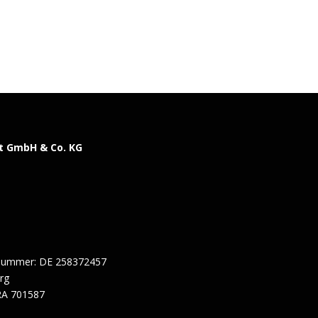
t GmbH & Co. KG
snummer: DE 258372457
erg
RA 701587