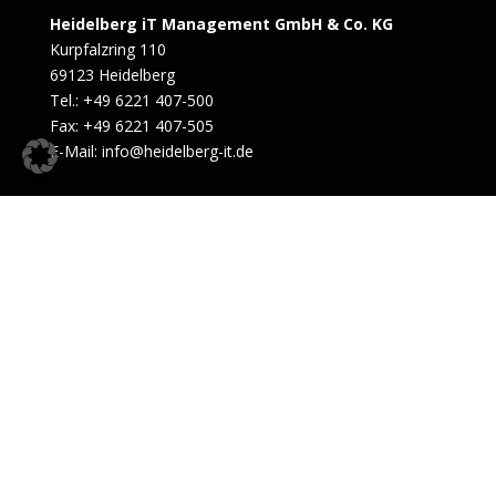
Heidelberg iT Management GmbH & Co. KG
Kurpfalzring 110
69123 Heidelberg
Tel.: +49 6221 407-500
Fax: +49 6221 407-505
E-Mail: info@heidelberg-it.de
Umsatzsteuer-Identifikationsnummer: DE 258372457
Sitz der Gesellschaft: Heidelberg
Registergericht: Mannheim HRA 701587
Impressum
|
Datenschutz
|
Barrierefreiheit
|
AGB
|
Nutzungsbedingungen
|
Genderhinweis
|
© 2026 Heidelberg iT