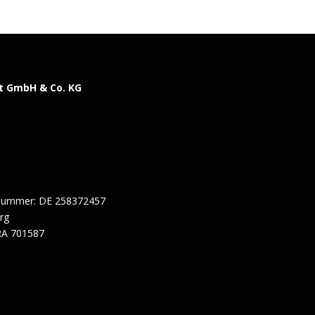
t GmbH & Co. KG
snummer: DE 258372457
erg
RA 701587