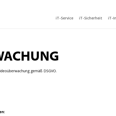
iT-Service
iT-Sicherheit
iT-I
WACHUNG
uf Videoüberwachung gemäß DSGVO.
en: