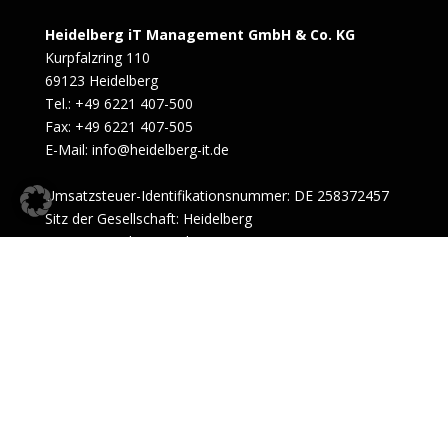
Heidelberg iT Management GmbH & Co. KG
Kurpfalzring 110
69123 Heidelberg
Tel.: +49 6221 407-500
Fax: +49 6221 407-505
E-Mail: info@heidelberg-it.de
Umsatzsteuer-Identifikationsnummer: DE 258372457
Sitz der Gesellschaft: Heidelberg
Registergericht: Mannheim HRA 701587
Impressum
|
Datenschutz
|
Barrierefreiheit
|
AGB
|
Nutzungsbedingungen
|
Genderhinweis
|
© 2026 Heidelberg iT