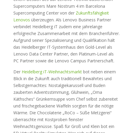
Supercomputers Mare Nostrum 4 im Barcelona
Supercomputing Center von der
Zukunftsfähigkeit
Lenovos
überzeugen. Als Lenovo Business Partner
verbindet Heidelberg iT zudem eine jahrelange
erfolgreiche Zusammenarbeit mit dem Branchenführer.
Aufgrund seiner Spezialisierung und Qualifikation hält
das Heidelberger IT-Systemhaus den Gold-Level als
Lenovo Data Center Partner, den Platinum-Level als
PC Partner sowie die Lenovo Campus Partnerschaft.
Der
Heidelberg iT-Weihnachtsmarkt
bot neben einem
Blick in die Zukunft auch traditionell Bewährtes und
Selbstgemachtes: Nostalgiekarussell und Buden
zauberten Adventsstimmung, Glühwein, „Oma
Käthsches“ Grünkernsuppe vom Chef selbst zubereitet
und frischegebackene Waffeln sorgten für die nötige
Wärme. Die Chocolaterie „RoCo – Süße Metzgerei“
überraschte mit Kostproben feinster
Weihnachtsgenüsse. Spaß für Groß und Klein bot ein