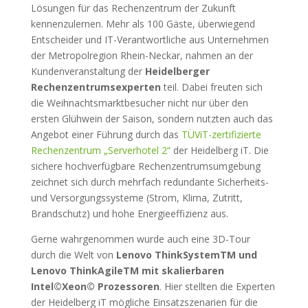
Lösungen für das Rechenzentrum der Zukunft
kennenzulernen. Mehr als 100 Gäste, überwiegend
Entscheider und IT-Verantwortliche aus Unternehmen
der Metropolregion Rhein-Neckar, nahmen an der
Kundenveranstaltung der
Heidelberger
Rechenzentrumsexperten
teil. Dabei freuten sich
die Weihnachtsmarktbesucher nicht nur über den
ersten Glühwein der Saison, sondern nutzten auch das
Angebot einer Führung durch das
TÜViT-zertifizierte
Rechenzentrum „Serverhotel 2“
der Heidelberg iT. Die
sichere hochverfügbare Rechenzentrumsumgebung
zeichnet sich durch mehrfach redundante Sicherheits-
und Versorgungssysteme (Strom, Klima, Zutritt,
Brandschutz) und hohe Energieeffizienz aus.
Gerne wahrgenommen wurde auch eine 3D-Tour
durch die Welt von
Lenovo ThinkSystemTM und
Lenovo ThinkAgileTM mit skalierbaren
Intel©Xeon© Prozessoren
. Hier stellten die Experten
der Heidelberg iT mögliche Einsatzszenarien für die