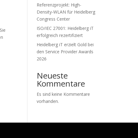
Referenzprojekt: High-
Density-WLAN für Heidelberg
Congress Center
ISO/IEC 27001: Heidelberg iT
Sie
erfolgreich rezertifiziert
en
Heidelberg iT erzielt Gold bei
den Service Provider Awards
2026
Neueste
Kommentare
Es sind keine Kommentare
vorhanden.