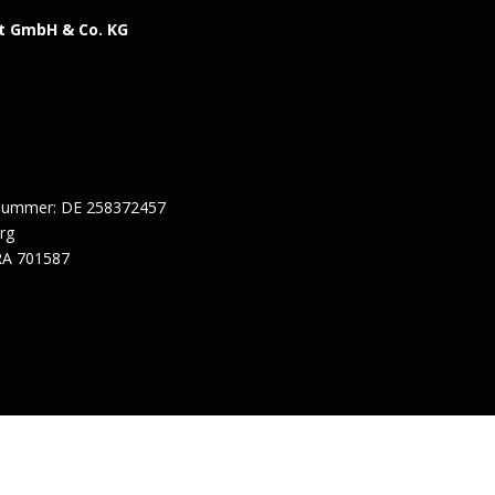
t GmbH & Co. KG
snummer: DE 258372457
erg
RA 701587